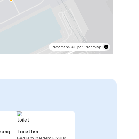
Protomaps
©
OpenStreetMap
rung
Toiletten
Bequem in jedem FlixBus