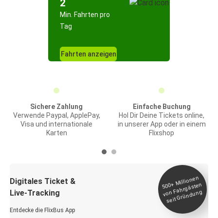
2
Min. Fahrten pro
Tag
Fahrten anzeigen
Sichere Zahlung
Einfache Buchung
Verwende Paypal, ApplePay,
Hol Dir Deine Tickets online,
Visa und internationale
in unserer App oder in einem
Karten
Flixshop
Millionen
seit
Digitales Ticket &
500+
von Fahrgästen
Live-Tracking
Gründung
Entdecke die FlixBus App