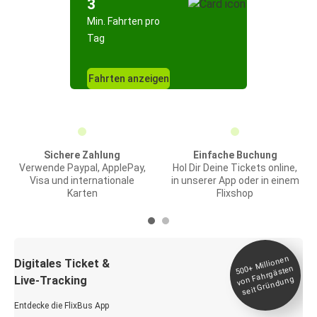
3
Min. Fahrten pro
Tag
Fahrten anzeigen
Sichere Zahlung
Einfache Buchung
Verwende Paypal, ApplePay,
Hol Dir Deine Tickets online,
Visa und internationale
in unserer App oder in einem
Karten
Flixshop
Millionen
seit
Digitales Ticket &
500+
von Fahrgästen
Live-Tracking
Gründung
Entdecke die FlixBus App