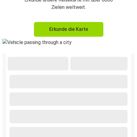
Zielen weltweit.
Erkunde die Karte