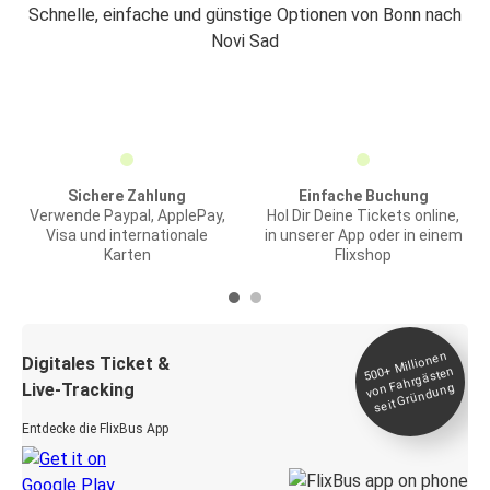
Schnelle, einfache und günstige Optionen von Bonn nach
Novi Sad
Sichere Zahlung
Einfache Buchung
Verwende Paypal, ApplePay,
Hol Dir Deine Tickets online,
Visa und internationale
in unserer App oder in einem
Karten
Flixshop
Millionen
seit
Digitales Ticket &
500+
von Fahrgästen
Live-Tracking
Gründung
Entdecke die FlixBus App