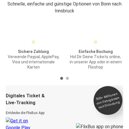
Schnelle, einfache und günstige Optionen von Bonn nach
Innsbruck
Sichere Zahlung
Einfache Buchung
Verwende Paypal, ApplePay,
Hol Dir Deine Tickets online,
Visa und internationale
in unserer App oder in einem
Karten
Flixshop
Millionen
seit
Digitales Ticket &
500+
von Fahrgästen
Live-Tracking
Gründung
Entdecke die FlixBus App