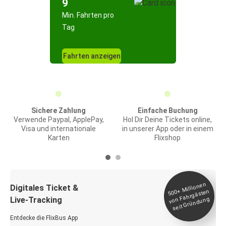
9
Min. Fahrten pro
Tag
Fahrten anzeigen
Sichere Zahlung
Einfache Buchung
Verwende Paypal, ApplePay,
Hol Dir Deine Tickets online,
Visa und internationale
in unserer App oder in einem
Karten
Flixshop
Millionen
seit
Digitales Ticket &
500+
von Fahrgästen
Live-Tracking
Gründung
Entdecke die FlixBus App