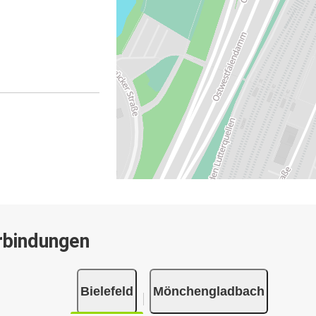
rbindungen
Bielefeld
Mönchengladbach