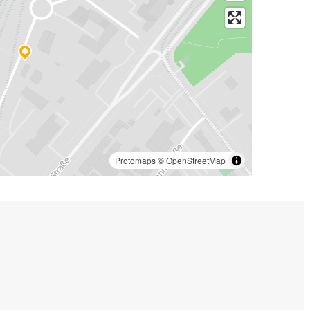
Protomaps
©
OpenStreetMap