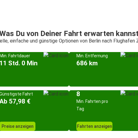
Was Du von Deiner Fahrt erwarten kanns
lle, einfache und günstige Optionen von Berlin nach Flughafen 
Min. Fahrtdauer
Min. Entfernung
11 Std. 0 Min
686 km
8
Günstigste Fahrt
Ab 57,98 €
Min. Fahrten pro
Tag
Preise anzeigen
Fahrten anzeigen