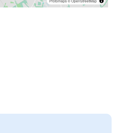
Protomaps
©
OpenStreetMap