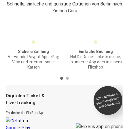
Schnelle, einfache und günstige Optionen von Berlin nach
Zielona Góra
Sichere Zahlung
Einfache Buchung
Verwende Paypal, ApplePay,
Hol Dir Deine Tickets online,
Visa und internationale
in unserer App oder in einem
Karten
Flixshop
Millionen
seit
Digitales Ticket &
500+
von Fahrgästen
Live-Tracking
Gründung
Entdecke die FlixBus App