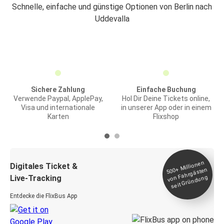
Schnelle, einfache und günstige Optionen von Berlin nach
Uddevalla
Sichere Zahlung
Einfache Buchung
Verwende Paypal, ApplePay,
Hol Dir Deine Tickets online,
Visa und internationale
in unserer App oder in einem
Karten
Flixshop
Millionen
seit
Digitales Ticket &
500+
von Fahrgästen
Live-Tracking
Gründung
Entdecke die FlixBus App