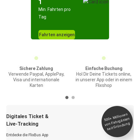
1
Min. Fahrten pro
Tag
Fahrten anzeigen
Sichere Zahlung
Einfache Buchung
Verwende Paypal, ApplePay,
Hol Dir Deine Tickets online,
Visa und internationale
in unserer App oder in einem
Karten
Flixshop
Millionen
seit
Digitales Ticket &
500+
von Fahrgästen
Live-Tracking
Gründung
Entdecke die FlixBus App