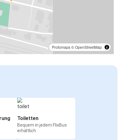
Protomaps
©
OpenStreetMap
rung
Toiletten
Bequem in jedem FlixBus
erhältlich