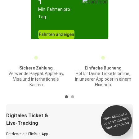
1
Min. Fahrten pro
Tag
Fahrten anzeigen
Sichere Zahlung
Einfache Buchung
Verwende Paypal, ApplePay,
Hol Dir Deine Tickets online,
Visa und internationale
in unserer App oder in einem
Karten
Flixshop
Millionen
seit
Digitales Ticket &
500+
von Fahrgästen
Live-Tracking
Gründung
Entdecke die FlixBus App