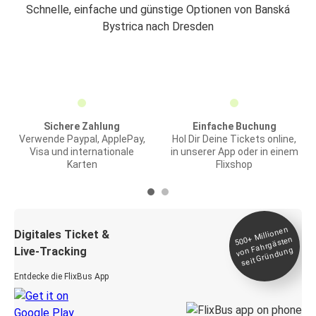
Schnelle, einfache und günstige Optionen von Banská
Bystrica nach Dresden
Sichere Zahlung
Einfache Buchung
Verwende Paypal, ApplePay,
Hol Dir Deine Tickets online,
Visa und internationale
in unserer App oder in einem
Karten
Flixshop
Millionen
seit
Digitales Ticket &
500+
von Fahrgästen
Live-Tracking
Gründung
Entdecke die FlixBus App