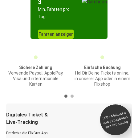
3
Min. Fahrten pro
Tag
Fahrten anzeigen
Sichere Zahlung
Einfache Buchung
Verwende Paypal, ApplePay,
Hol Dir Deine Tickets online,
Visa und internationale
in unserer App oder in einem
Karten
Flixshop
Millionen
seit
Digitales Ticket &
500+
von Fahrgästen
Live-Tracking
Gründung
Entdecke die FlixBus App