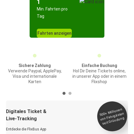
1
Min. Fahrten pro
Tag
Fahrten anzeigen
Sichere Zahlung
Einfache Buchung
Verwende Paypal, ApplePay,
Hol Dir Deine Tickets online,
Visa und internationale
in unserer App oder in einem
Karten
Flixshop
Millionen
seit
Digitales Ticket &
500+
von Fahrgästen
Live-Tracking
Gründung
Entdecke die FlixBus App