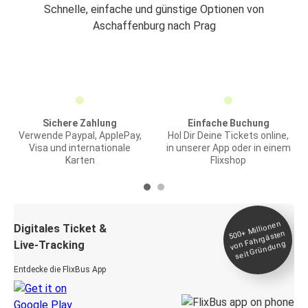
Schnelle, einfache und günstige Optionen von
Aschaffenburg nach Prag
Sichere Zahlung
Einfache Buchung
Verwende Paypal, ApplePay,
Hol Dir Deine Tickets online,
Visa und internationale
in unserer App oder in einem
Karten
Flixshop
Millionen
seit
Digitales Ticket &
500+
von Fahrgästen
Live-Tracking
Gründung
Entdecke die FlixBus App