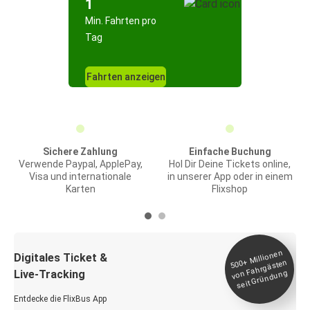
1
Min. Fahrten pro
Tag
Fahrten anzeigen
Sichere Zahlung
Einfache Buchung
Verwende Paypal, ApplePay,
Hol Dir Deine Tickets online,
Visa und internationale
in unserer App oder in einem
Karten
Flixshop
Millionen
seit
Digitales Ticket &
500+
von Fahrgästen
Live-Tracking
Gründung
Entdecke die FlixBus App