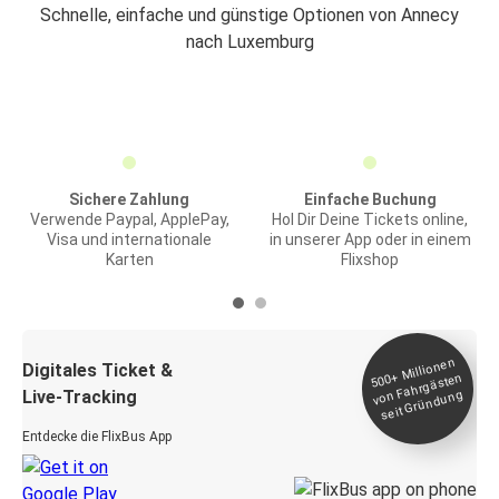
Schnelle, einfache und günstige Optionen von Annecy
nach Luxemburg
Sichere Zahlung
Einfache Buchung
Verwende Paypal, ApplePay,
Hol Dir Deine Tickets online,
Visa und internationale
in unserer App oder in einem
Karten
Flixshop
Millionen
seit
Digitales Ticket &
500+
von Fahrgästen
Live-Tracking
Gründung
Entdecke die FlixBus App