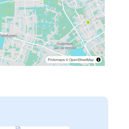
Protomaps
©
OpenStreetMap