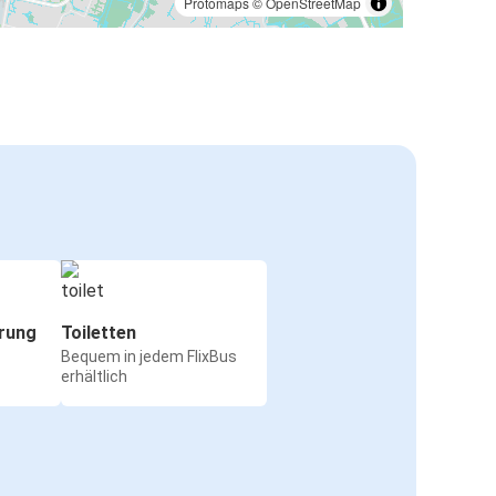
Protomaps
©
OpenStreetMap
rung
Toiletten
Bequem in jedem FlixBus
erhältlich