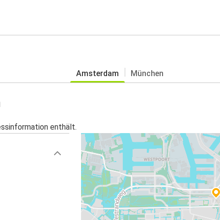
Amsterdam
München
m
essinformation enthält.