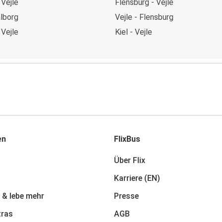
 Vejle
Flensburg - Vejle
alborg
Vejle - Flensburg
 Vejle
Kiel - Vejle
en
FlixBus
Über Flix
Karriere (EN)
 & lebe mehr
Presse
tras
AGB