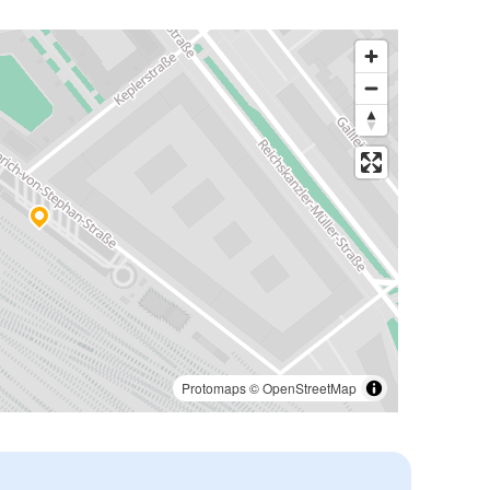
Protomaps
©
OpenStreetMap