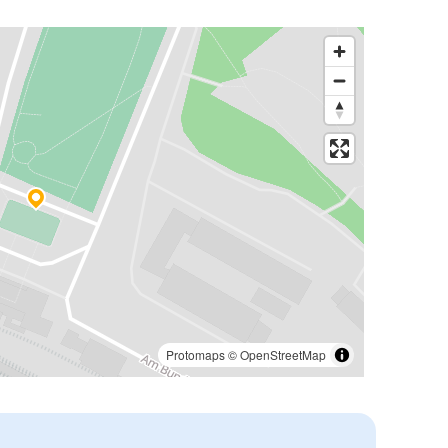
Protomaps
©
OpenStreetMap