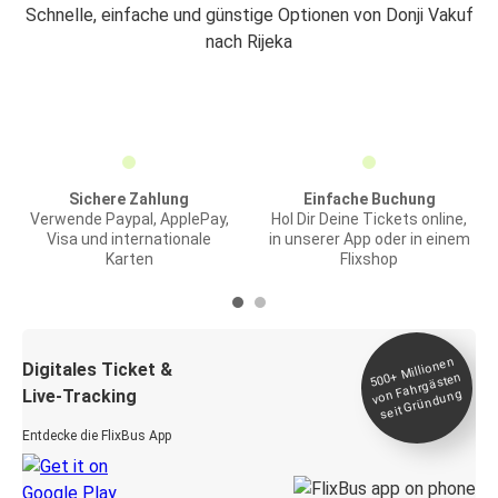
Schnelle, einfache und günstige Optionen von Donji Vakuf
nach Rijeka
Sichere Zahlung
Einfache Buchung
Verwende Paypal, ApplePay,
Hol Dir Deine Tickets online,
Visa und internationale
in unserer App oder in einem
Karten
Flixshop
Millionen
seit
Digitales Ticket &
500+
von Fahrgästen
Live-Tracking
Gründung
Entdecke die FlixBus App