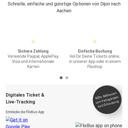
Schnelle, einfache und günstige Optionen von Dijon nach
Aachen
Sichere Zahlung
Einfache Buchung
Verwende Paypal, ApplePay,
Hol Dir Deine Tickets online,
Visa und internationale
in unserer App oder in einem
Karten
Flixshop
Millionen
seit
Digitales Ticket &
500+
von Fahrgästen
Live-Tracking
Gründung
Entdecke die FlixBus App