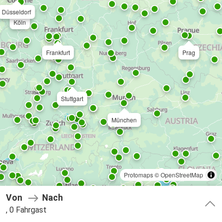
Düsseldorf
Köln
Frankfurt
Prag
Stuttgart
München
Protomaps
©
OpenStreetMap
Von
Nach
Mailand
, 0 Fahrgast