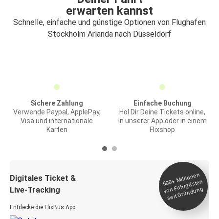
erwarten kannst
Schnelle, einfache und günstige Optionen von Flughafen
Stockholm Arlanda nach Düsseldorf
Sichere Zahlung
Einfache Buchung
Verwende Paypal, ApplePay,
Hol Dir Deine Tickets online,
Visa und internationale
in unserer App oder in einem
Karten
Flixshop
Millionen
seit
Digitales Ticket &
500+
von Fahrgästen
Live-Tracking
Gründung
Entdecke die FlixBus App