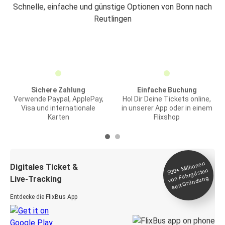
Schnelle, einfache und günstige Optionen von Bonn nach
Reutlingen
Sichere Zahlung
Einfache Buchung
Verwende Paypal, ApplePay,
Hol Dir Deine Tickets online,
Visa und internationale
in unserer App oder in einem
Karten
Flixshop
Millionen
seit
Digitales Ticket &
500+
von Fahrgästen
Live-Tracking
Gründung
Entdecke die FlixBus App